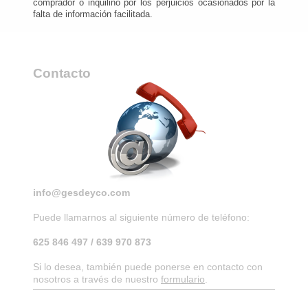
comprador o inquilino por los perjuicios ocasionados por la
falta de información facilitada.
Contacto
info@gesdeyco.com
Puede llamarnos al siguiente número de teléfono:
625 846 497 / 639 970 873
Si lo desea, también puede ponerse en contacto con
nosotros a través de nuestro
formulario
.