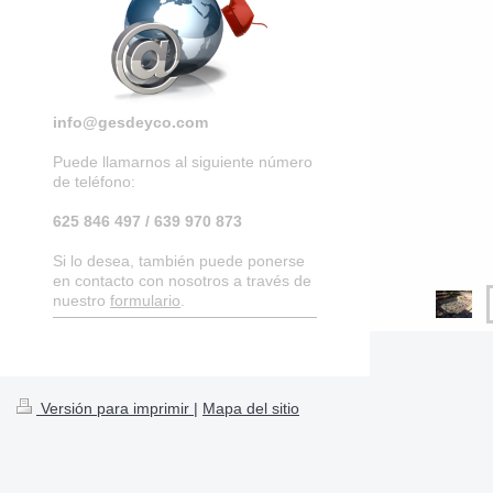
info@gesdeyco.com
Puede llamarnos al siguiente número
de teléfono:
625 846 497 / 639 970 873
Si lo desea, también puede ponerse
en contacto con nosotros a través de
nuestro
formulario
.
Versión para imprimir
|
Mapa del sitio